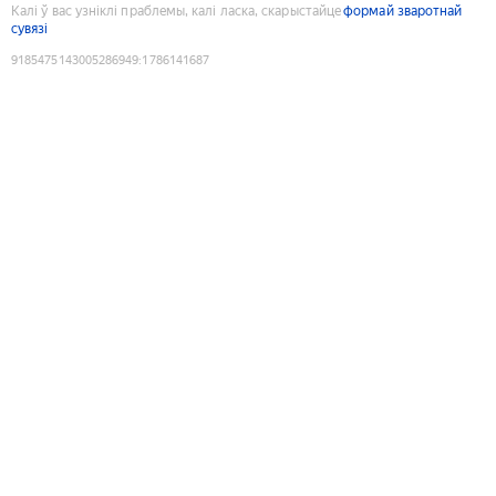
Калі ў вас узніклі праблемы, калі ласка, скарыстайце
формай зваротнай
сувязі
9185475143005286949
:
1786141687