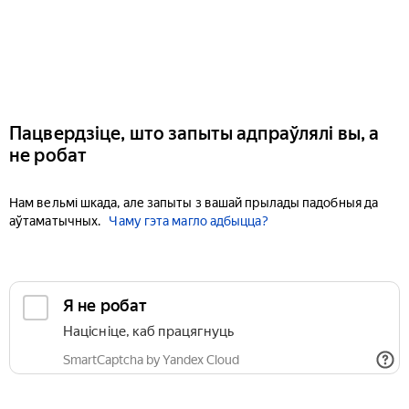
Пацвердзіце, што запыты адпраўлялі вы, а
не робат
Нам вельмі шкада, але запыты з вашай прылады падобныя да
аўтаматычных.
Чаму гэта магло адбыцца?
Я не робат
Націсніце, каб працягнуць
SmartCaptcha by Yandex Cloud