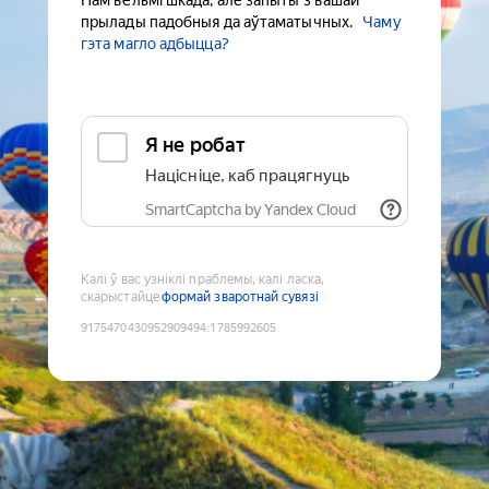
Нам вельмі шкада, але запыты з вашай
прылады падобныя да аўтаматычных.
Чаму
гэта магло адбыцца?
Я не робат
Націсніце, каб працягнуць
SmartCaptcha by Yandex Cloud
Калі ў вас узніклі праблемы, калі ласка,
скарыстайце
формай зваротнай сувязі
9175470430952909494
:
1785992605