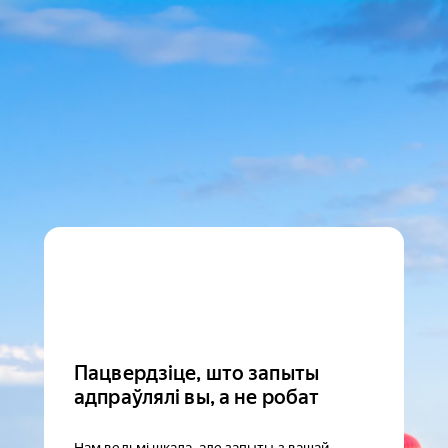
Пацвердзіце, што запыты
адпраўлялі вы, а не робат