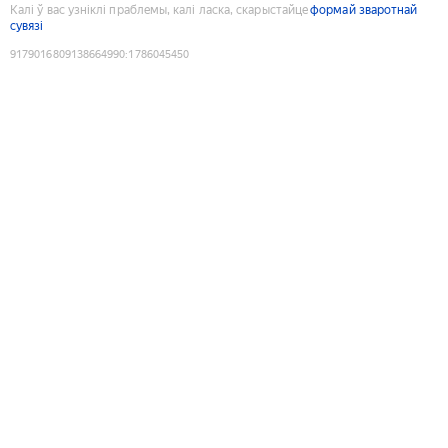
Калі ў вас узніклі праблемы, калі ласка, скарыстайце
формай зваротнай
сувязі
9179016809138664990
:
1786045450