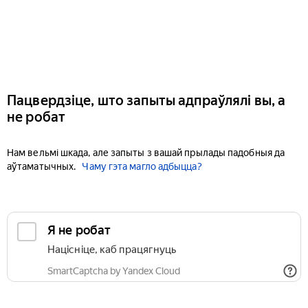
Пацвердзіце, што запыты адпраўлялі вы, а
не робат
Нам вельмі шкада, але запыты з вашай прылады падобныя да
аўтаматычных.
Чаму гэта магло адбыцца?
Я не робат
Націсніце, каб працягнуць
SmartCaptcha by Yandex Cloud