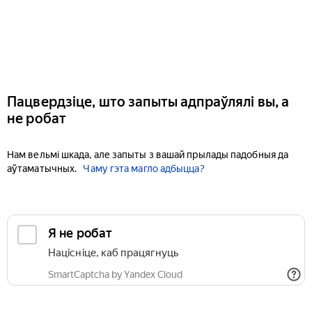
Пацвердзіце, што запыты адпраўлялі вы, а
не робат
Нам вельмі шкада, але запыты з вашай прылады падобныя да
аўтаматычных.
Чаму гэта магло адбыцца?
Я не робат
Націсніце, каб працягнуць
SmartCaptcha by Yandex Cloud