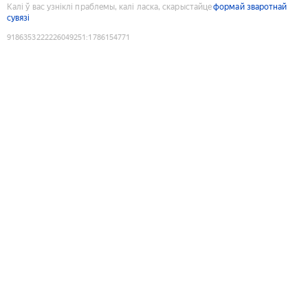
Калі ў вас узніклі праблемы, калі ласка, скарыстайце
формай зваротнай
сувязі
9186353222226049251
:
1786154771