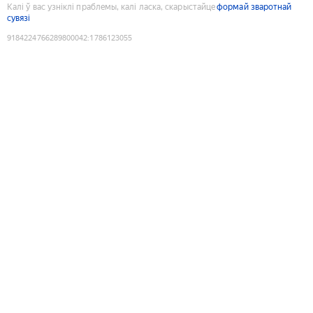
Калі ў вас узніклі праблемы, калі ласка, скарыстайце
формай зваротнай
сувязі
9184224766289800042
:
1786123055