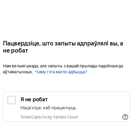
Пацвердзіце, што запыты адпраўлялі вы, а
не робат
Нам вельмі шкада, але запыты з вашай прылады падобныя да
аўтаматычных.
Чаму гэта магло адбыцца?
Я не робат
Націсніце, каб працягнуць
SmartCaptcha by Yandex Cloud