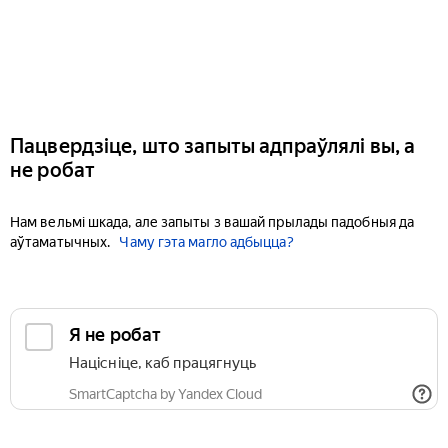
Пацвердзіце, што запыты адпраўлялі вы, а
не робат
Нам вельмі шкада, але запыты з вашай прылады падобныя да
аўтаматычных.
Чаму гэта магло адбыцца?
Я не робат
Націсніце, каб працягнуць
SmartCaptcha by Yandex Cloud