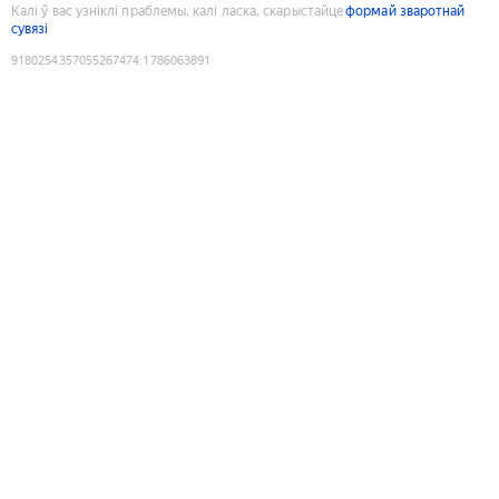
Калі ў вас узніклі праблемы, калі ласка, скарыстайце
формай зваротнай
сувязі
9180254357055267474
:
1786063891