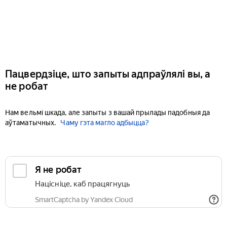
Пацвердзіце, што запыты адпраўлялі вы, а
не робат
Нам вельмі шкада, але запыты з вашай прылады падобныя да
аўтаматычных.
Чаму гэта магло адбыцца?
Я не робат
Націсніце, каб працягнуць
SmartCaptcha by Yandex Cloud