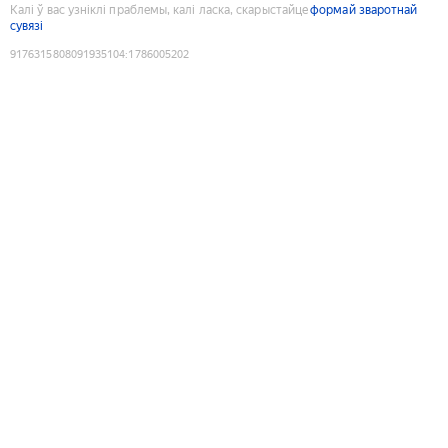
Калі ў вас узніклі праблемы, калі ласка, скарыстайце
формай зваротнай
сувязі
9176315808091935104
:
1786005202