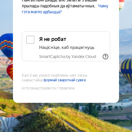
Нам вельмі шкада, але запыты з вашай
прылады падобныя да аўтаматычных.
Чаму
гэта магло адбыцца?
Я не робат
Націсніце, каб працягнуць
SmartCaptcha by Yandex Cloud
Калі ў вас узніклі праблемы, калі ласка,
скарыстайце
формай зваротнай сувязі
9175138462730096110
:
1785987659