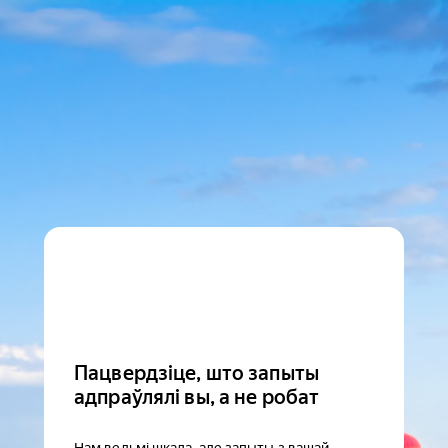
Пацвердзіце, што запыты
адпраўлялі вы, а не робат