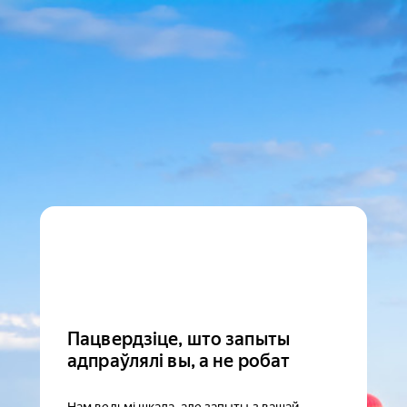
Пацвердзіце, што запыты
адпраўлялі вы, а не робат