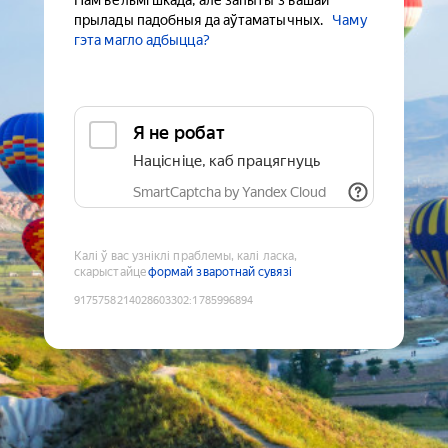
Нам вельмі шкада, але запыты з вашай
прылады падобныя да аўтаматычных.
Чаму
гэта магло адбыцца?
Я не робат
Націсніце, каб працягнуць
SmartCaptcha by Yandex Cloud
Калі ў вас узніклі праблемы, калі ласка,
скарыстайце
формай зваротнай сувязі
9175758214028603302
:
1785996894