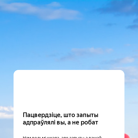
Пацвердзіце, што запыты
адпраўлялі вы, а не робат