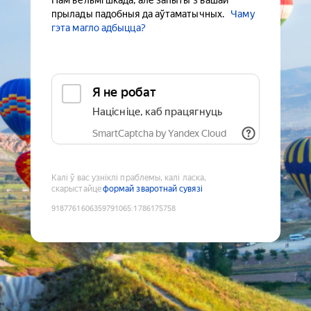
Нам вельмі шкада, але запыты з вашай
прылады падобныя да аўтаматычных.
Чаму
гэта магло адбыцца?
Я не робат
Націсніце, каб працягнуць
SmartCaptcha by Yandex Cloud
Калі ў вас узніклі праблемы, калі ласка,
скарыстайце
формай зваротнай сувязі
9187761606359791065
:
1786175758