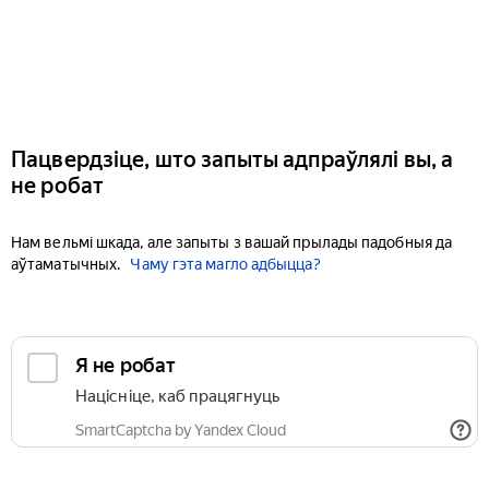
Пацвердзіце, што запыты адпраўлялі вы, а
не робат
Нам вельмі шкада, але запыты з вашай прылады падобныя да
аўтаматычных.
Чаму гэта магло адбыцца?
Я не робат
Націсніце, каб працягнуць
SmartCaptcha by Yandex Cloud