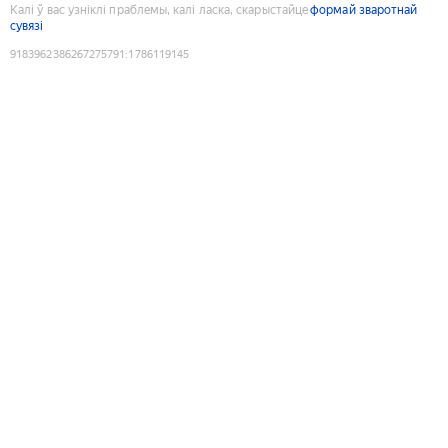
Калі ў вас узніклі праблемы, калі ласка, скарыстайце
формай зваротнай
сувязі
9183962386267275791
:
1786119145