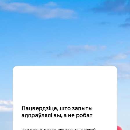
Пацвердзіце, што запыты
адпраўлялі вы, а не робат