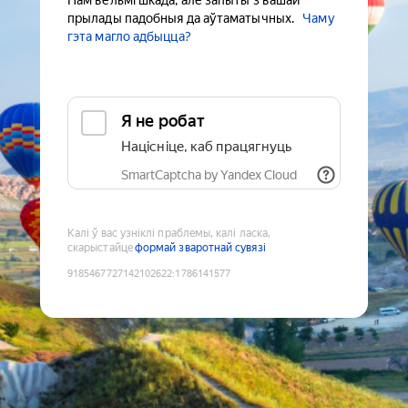
Нам вельмі шкада, але запыты з вашай
прылады падобныя да аўтаматычных.
Чаму
гэта магло адбыцца?
Я не робат
Націсніце, каб працягнуць
SmartCaptcha by Yandex Cloud
Калі ў вас узніклі праблемы, калі ласка,
скарыстайце
формай зваротнай сувязі
9185467727142102622
:
1786141577