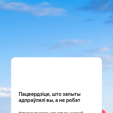
Пацвердзіце, што запыты
адпраўлялі вы, а не робат