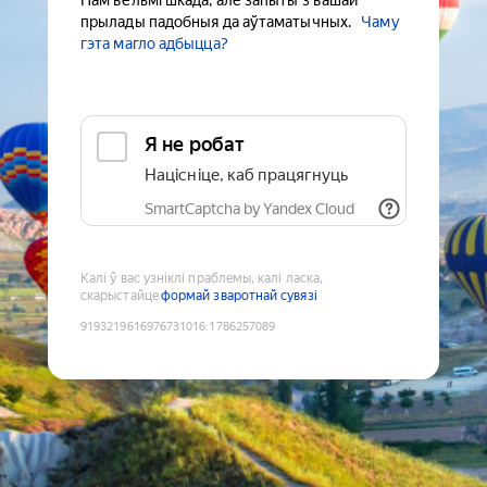
Нам вельмі шкада, але запыты з вашай
прылады падобныя да аўтаматычных.
Чаму
гэта магло адбыцца?
Я не робат
Націсніце, каб працягнуць
SmartCaptcha by Yandex Cloud
Калі ў вас узніклі праблемы, калі ласка,
скарыстайце
формай зваротнай сувязі
9193219616976731016
:
1786257089