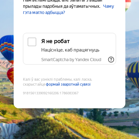
Нам вельмі шкада, але запыты з вашай
прылады падобныя да аўтаматычных.
Чаму
гэта магло адбыцца?
Я не робат
Націсніце, каб працягнуць
SmartCaptcha by Yandex Cloud
Калі ў вас узніклі праблемы, калі ласка,
скарыстайце
формай зваротнай сувязі
9181561339092160206
:
1786083367