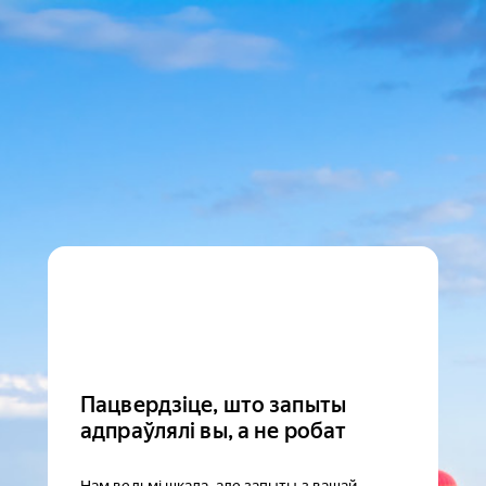
Пацвердзіце, што запыты
адпраўлялі вы, а не робат