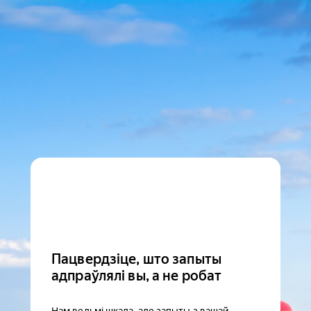
Пацвердзіце, што запыты
адпраўлялі вы, а не робат