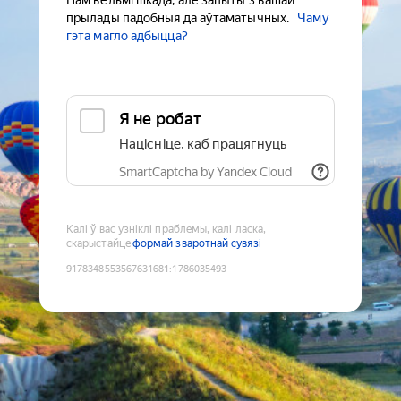
Нам вельмі шкада, але запыты з вашай
прылады падобныя да аўтаматычных.
Чаму
гэта магло адбыцца?
Я не робат
Націсніце, каб працягнуць
SmartCaptcha by Yandex Cloud
Калі ў вас узніклі праблемы, калі ласка,
скарыстайце
формай зваротнай сувязі
9178348553567631681
:
1786035493