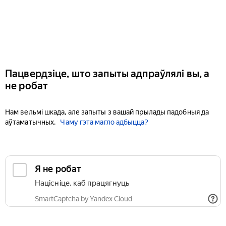
Пацвердзіце, што запыты адпраўлялі вы, а
не робат
Нам вельмі шкада, але запыты з вашай прылады падобныя да
аўтаматычных.
Чаму гэта магло адбыцца?
Я не робат
Націсніце, каб працягнуць
SmartCaptcha by Yandex Cloud