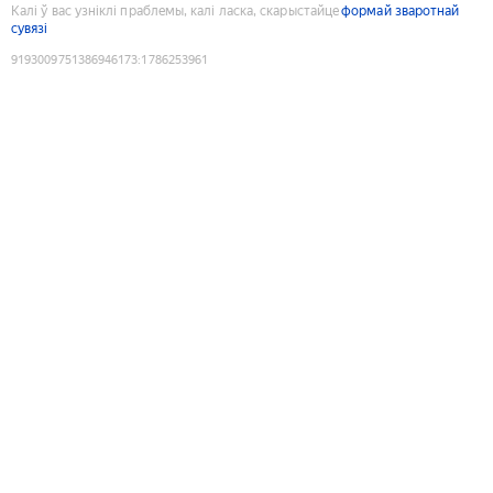
Калі ў вас узніклі праблемы, калі ласка, скарыстайце
формай зваротнай
сувязі
9193009751386946173
:
1786253961