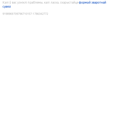
Калі ў вас узніклі праблемы, калі ласка, скарыстайце
формай зваротнай
сувязі
9198969709796710157
:
1786342772