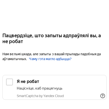
Пацвердзіце, што запыты адпраўлялі вы, а
не робат
Нам вельмі шкада, але запыты з вашай прылады падобныя да
аўтаматычных.
Чаму гэта магло адбыцца?
Я не робат
Націсніце, каб працягнуць
SmartCaptcha by Yandex Cloud