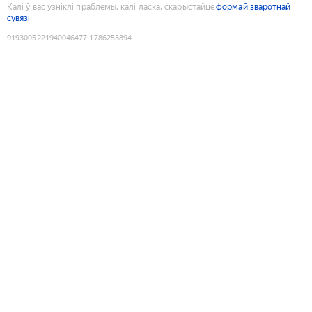
Калі ў вас узніклі праблемы, калі ласка, скарыстайце
формай зваротнай
сувязі
9193005221940046477
:
1786253894