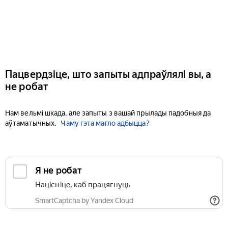
Пацвердзіце, што запыты адпраўлялі вы, а
не робат
Нам вельмі шкада, але запыты з вашай прылады падобныя да
аўтаматычных.
Чаму гэта магло адбыцца?
Я не робат
Націсніце, каб працягнуць
SmartCaptcha by Yandex Cloud