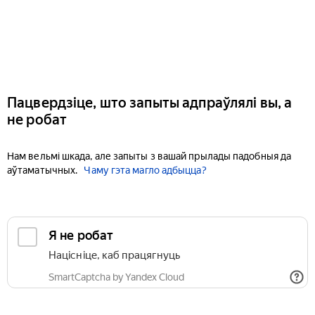
Пацвердзіце, што запыты адпраўлялі вы, а
не робат
Нам вельмі шкада, але запыты з вашай прылады падобныя да
аўтаматычных.
Чаму гэта магло адбыцца?
Я не робат
Націсніце, каб працягнуць
SmartCaptcha by Yandex Cloud