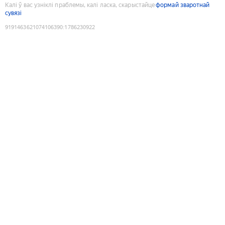
Калі ў вас узніклі праблемы, калі ласка, скарыстайце
формай зваротнай
сувязі
9191463621074106390
:
1786230922