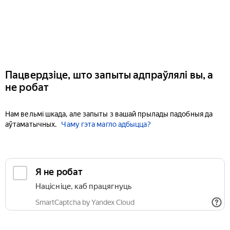
Пацвердзіце, што запыты адпраўлялі вы, а
не робат
Нам вельмі шкада, але запыты з вашай прылады падобныя да
аўтаматычных.
Чаму гэта магло адбыцца?
Я не робат
Націсніце, каб працягнуць
SmartCaptcha by Yandex Cloud