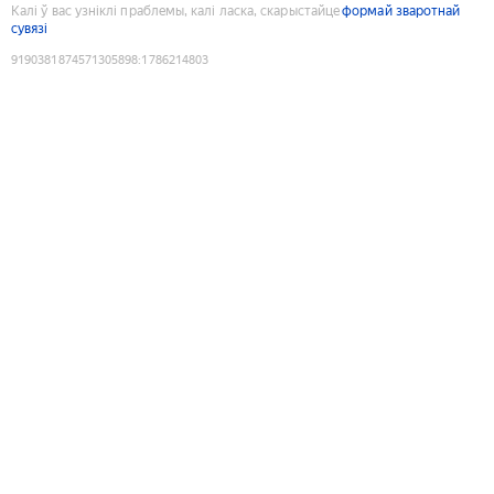
Калі ў вас узніклі праблемы, калі ласка, скарыстайце
формай зваротнай
сувязі
9190381874571305898
:
1786214803