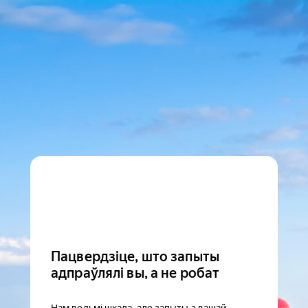
Пацвердзіце, што запыты
адпраўлялі вы, а не робат