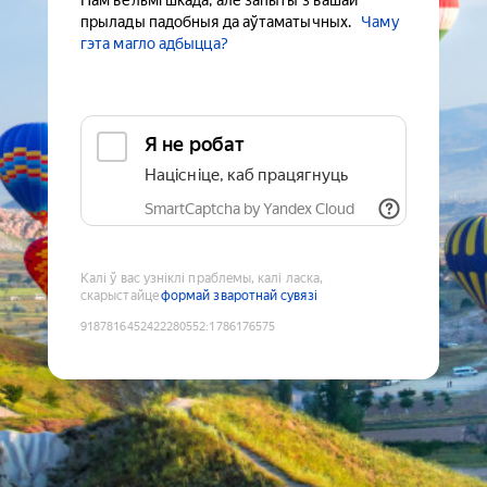
Нам вельмі шкада, але запыты з вашай
прылады падобныя да аўтаматычных.
Чаму
гэта магло адбыцца?
Я не робат
Націсніце, каб працягнуць
SmartCaptcha by Yandex Cloud
Калі ў вас узніклі праблемы, калі ласка,
скарыстайце
формай зваротнай сувязі
9187816452422280552
:
1786176575