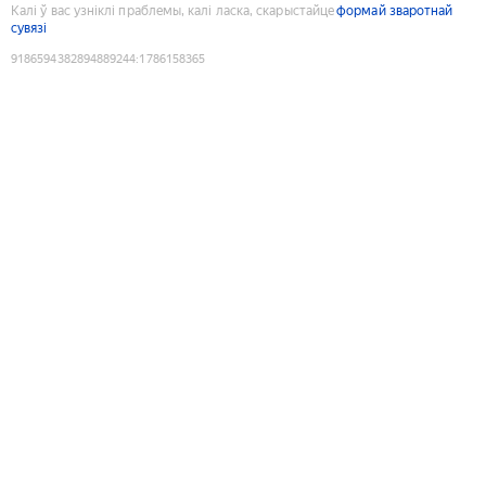
Калі ў вас узніклі праблемы, калі ласка, скарыстайце
формай зваротнай
сувязі
9186594382894889244
:
1786158365