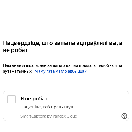
Пацвердзіце, што запыты адпраўлялі вы, а
не робат
Нам вельмі шкада, але запыты з вашай прылады падобныя да
аўтаматычных.
Чаму гэта магло адбыцца?
Я не робат
Націсніце, каб працягнуць
SmartCaptcha by Yandex Cloud