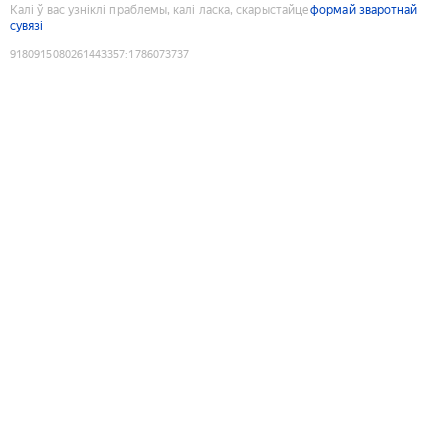
Калі ў вас узніклі праблемы, калі ласка, скарыстайце
формай зваротнай
сувязі
9180915080261443357
:
1786073737