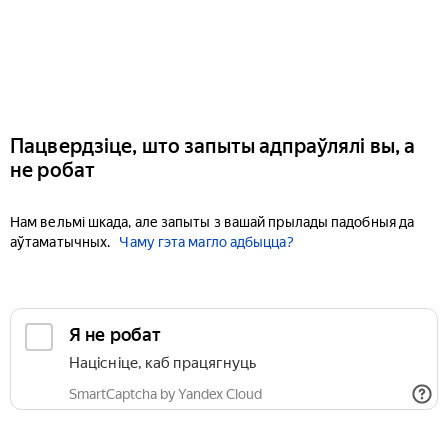
Пацвердзіце, што запыты адпраўлялі вы, а
не робат
Нам вельмі шкада, але запыты з вашай прылады падобныя да
аўтаматычных.
Чаму гэта магло адбыцца?
Я не робат
Націсніце, каб працягнуць
SmartCaptcha by Yandex Cloud