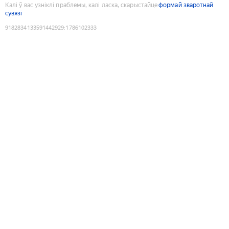
Калі ў вас узніклі праблемы, калі ласка, скарыстайце
формай зваротнай
сувязі
9182834133591442929
:
1786102333