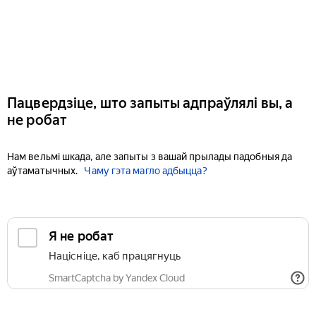
Пацвердзіце, што запыты адпраўлялі вы, а
не робат
Нам вельмі шкада, але запыты з вашай прылады падобныя да
аўтаматычных.
Чаму гэта магло адбыцца?
Я не робат
Націсніце, каб працягнуць
SmartCaptcha by Yandex Cloud