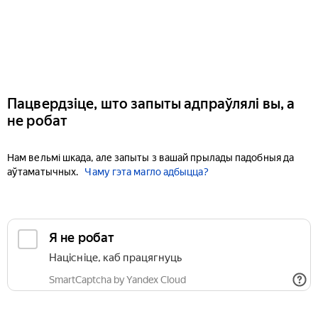
Пацвердзіце, што запыты адпраўлялі вы, а
не робат
Нам вельмі шкада, але запыты з вашай прылады падобныя да
аўтаматычных.
Чаму гэта магло адбыцца?
Я не робат
Націсніце, каб працягнуць
SmartCaptcha by Yandex Cloud