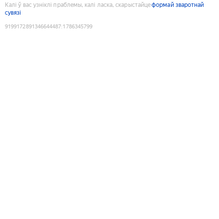
Калі ў вас узніклі праблемы, калі ласка, скарыстайце
формай зваротнай
сувязі
9199172891346644487
:
1786345799