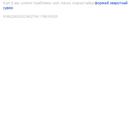
Калі ў вас узніклі праблемы, калі ласка, скарыстайце
формай зваротнай
сувязі
9189229050321652756
:
1786197625