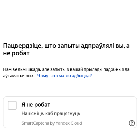
Пацвердзіце, што запыты адпраўлялі вы, а
не робат
Нам вельмі шкада, але запыты з вашай прылады падобныя да
аўтаматычных.
Чаму гэта магло адбыцца?
Я не робат
Націсніце, каб працягнуць
SmartCaptcha by Yandex Cloud