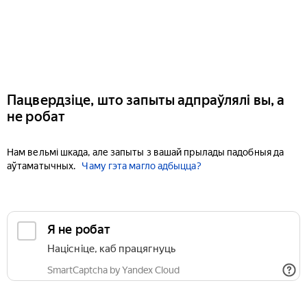
Пацвердзіце, што запыты адпраўлялі вы, а
не робат
Нам вельмі шкада, але запыты з вашай прылады падобныя да
аўтаматычных.
Чаму гэта магло адбыцца?
Я не робат
Націсніце, каб працягнуць
SmartCaptcha by Yandex Cloud