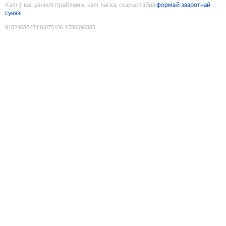
Калі ў вас узніклі праблемы, калі ласка, скарыстайце
формай зваротнай
сувязі
9182468547116075436
:
1786096885