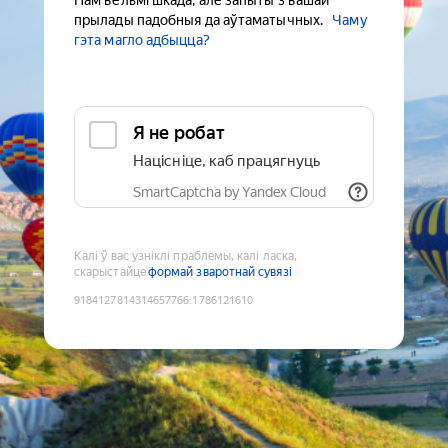
Нам вельмі шкада, але запыты з вашай
прылады падобныя да аўтаматычных.
Чаму
гэта магло адбыцца?
Я не робат
Націсніце, каб працягнуць
SmartCaptcha by Yandex Cloud
Калі ў вас узніклі праблемы, калі ласка,
скарыстайце
формай зваротнай сувязі
9184127814314657766
:
1786121610