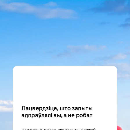
Пацвердзіце, што запыты
адпраўлялі вы, а не робат