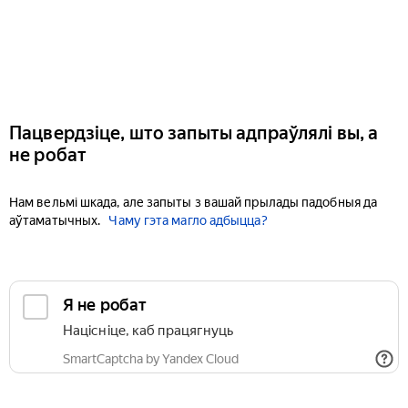
Пацвердзіце, што запыты адпраўлялі вы, а
не робат
Нам вельмі шкада, але запыты з вашай прылады падобныя да
аўтаматычных.
Чаму гэта магло адбыцца?
Я не робат
Націсніце, каб працягнуць
SmartCaptcha by Yandex Cloud