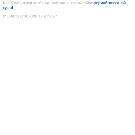
Калі ў вас узніклі праблемы, калі ласка, скарыстайце
формай зваротнай
сувязі
9183487372818276004
:
1786112067