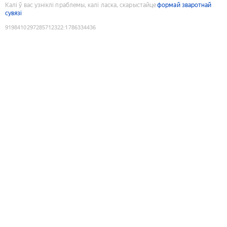
Калі ў вас узніклі праблемы, калі ласка, скарыстайце
формай зваротнай
сувязі
9198410297285712322
:
1786334436