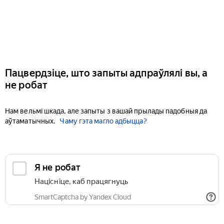
Пацвердзіце, што запыты адпраўлялі вы, а
не робат
Нам вельмі шкада, але запыты з вашай прылады падобныя да
аўтаматычных.
Чаму гэта магло адбыцца?
Я не робат
Націсніце, каб працягнуць
SmartCaptcha by Yandex Cloud