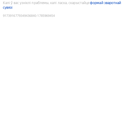
Калі ў вас узніклі праблемы, калі ласка, скарыстайце
формай зваротнай
сувязі
9173916779349436840
:
1785969454