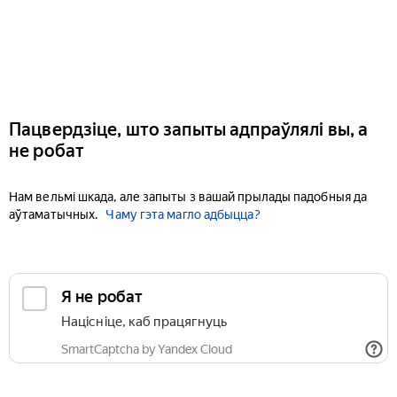
Пацвердзіце, што запыты адпраўлялі вы, а
не робат
Нам вельмі шкада, але запыты з вашай прылады падобныя да
аўтаматычных.
Чаму гэта магло адбыцца?
Я не робат
Націсніце, каб працягнуць
SmartCaptcha by Yandex Cloud