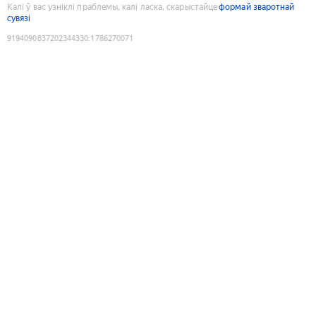
Калі ў вас узніклі праблемы, калі ласка, скарыстайце
формай зваротнай
сувязі
9194090837202344330
:
1786270071