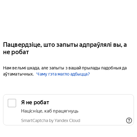
Пацвердзіце, што запыты адпраўлялі вы, а
не робат
Нам вельмі шкада, але запыты з вашай прылады падобныя да
аўтаматычных.
Чаму гэта магло адбыцца?
Я не робат
Націсніце, каб працягнуць
SmartCaptcha by Yandex Cloud