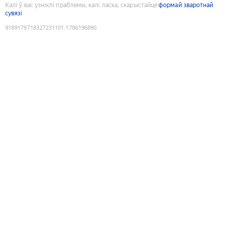
Калі ў вас узніклі праблемы, калі ласка, скарыстайце
формай зваротнай
сувязі
9189179718327231101
:
1786196890