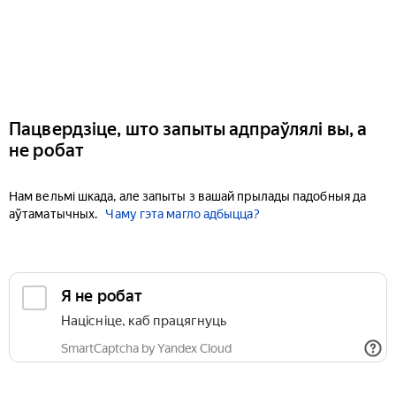
Пацвердзіце, што запыты адпраўлялі вы, а
не робат
Нам вельмі шкада, але запыты з вашай прылады падобныя да
аўтаматычных.
Чаму гэта магло адбыцца?
Я не робат
Націсніце, каб працягнуць
SmartCaptcha by Yandex Cloud