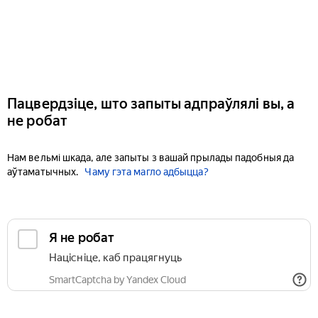
Пацвердзіце, што запыты адпраўлялі вы, а
не робат
Нам вельмі шкада, але запыты з вашай прылады падобныя да
аўтаматычных.
Чаму гэта магло адбыцца?
Я не робат
Націсніце, каб працягнуць
SmartCaptcha by Yandex Cloud