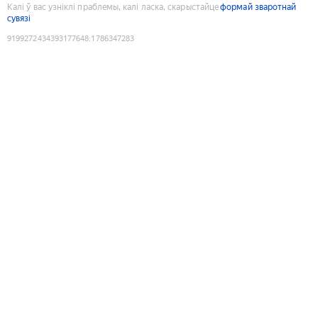
Калі ў вас узніклі праблемы, калі ласка, скарыстайце
формай зваротнай
сувязі
9199272434393177648
:
1786347283