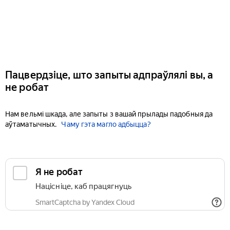
Пацвердзіце, што запыты адпраўлялі вы, а
не робат
Нам вельмі шкада, але запыты з вашай прылады падобныя да
аўтаматычных.
Чаму гэта магло адбыцца?
Я не робат
Націсніце, каб працягнуць
SmartCaptcha by Yandex Cloud