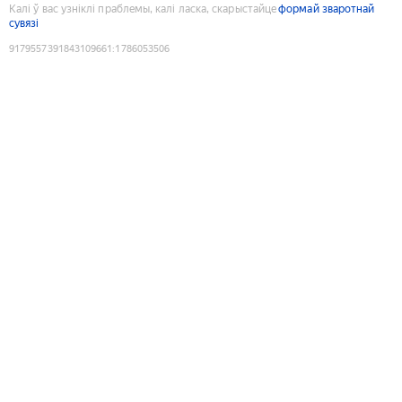
Калі ў вас узніклі праблемы, калі ласка, скарыстайце
формай зваротнай
сувязі
9179557391843109661
:
1786053506