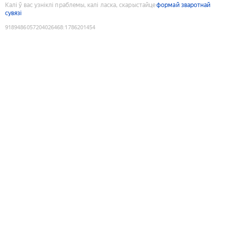
Калі ў вас узніклі праблемы, калі ласка, скарыстайце
формай зваротнай
сувязі
9189486057204026468
:
1786201454