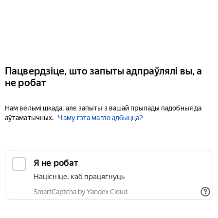
Пацвердзіце, што запыты адпраўлялі вы, а
не робат
Нам вельмі шкада, але запыты з вашай прылады падобныя да
аўтаматычных.
Чаму гэта магло адбыцца?
Я не робат
Націсніце, каб працягнуць
SmartCaptcha by Yandex Cloud