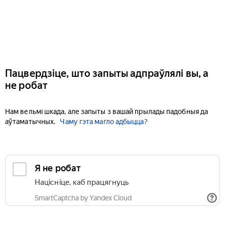
Пацвердзіце, што запыты адпраўлялі вы, а
не робат
Нам вельмі шкада, але запыты з вашай прылады падобныя да
аўтаматычных.
Чаму гэта магло адбыцца?
Я не робат
Націсніце, каб працягнуць
SmartCaptcha by Yandex Cloud