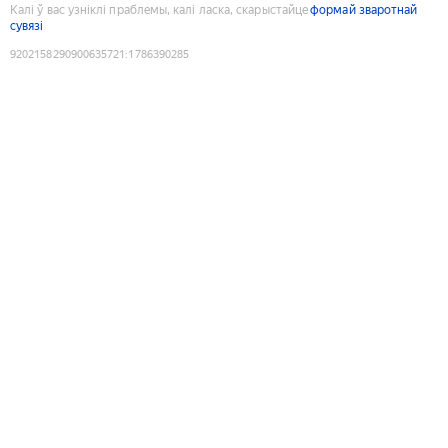
Калі ў вас узніклі праблемы, калі ласка, скарыстайце
формай зваротнай
сувязі
9202158290900635721
:
1786390285