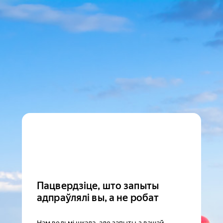
Пацвердзіце, што запыты
адпраўлялі вы, а не робат