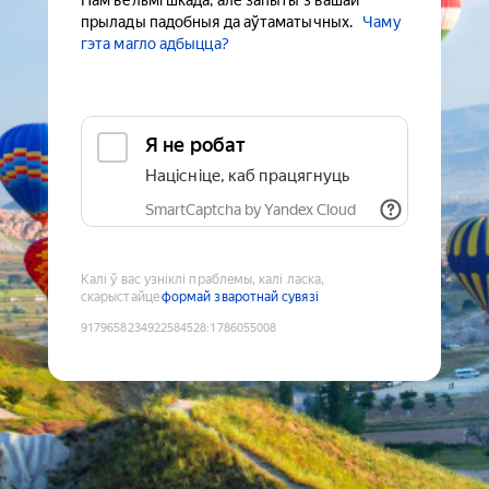
Нам вельмі шкада, але запыты з вашай
прылады падобныя да аўтаматычных.
Чаму
гэта магло адбыцца?
Я не робат
Націсніце, каб працягнуць
SmartCaptcha by Yandex Cloud
Калі ў вас узніклі праблемы, калі ласка,
скарыстайце
формай зваротнай сувязі
9179658234922584528
:
1786055008