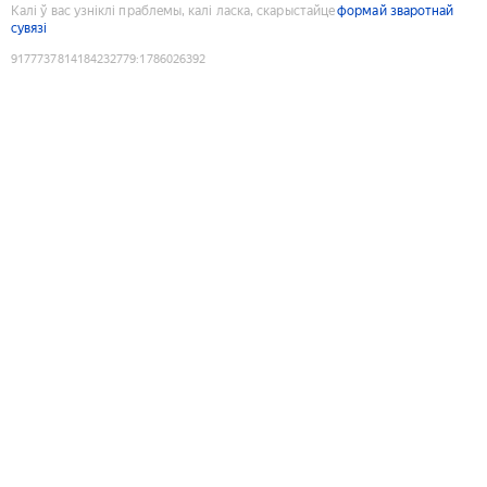
Калі ў вас узніклі праблемы, калі ласка, скарыстайце
формай зваротнай
сувязі
9177737814184232779
:
1786026392