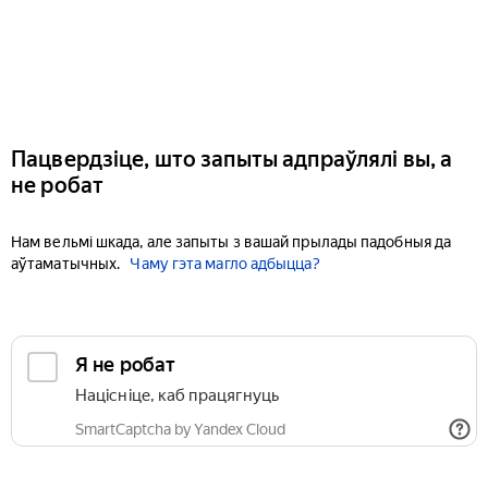
Пацвердзіце, што запыты адпраўлялі вы, а
не робат
Нам вельмі шкада, але запыты з вашай прылады падобныя да
аўтаматычных.
Чаму гэта магло адбыцца?
Я не робат
Націсніце, каб працягнуць
SmartCaptcha by Yandex Cloud