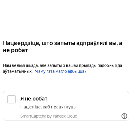
Пацвердзіце, што запыты адпраўлялі вы, а
не робат
Нам вельмі шкада, але запыты з вашай прылады падобныя да
аўтаматычных.
Чаму гэта магло адбыцца?
Я не робат
Націсніце, каб працягнуць
SmartCaptcha by Yandex Cloud