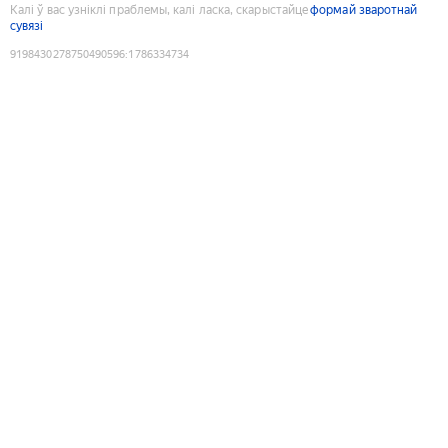
Калі ў вас узніклі праблемы, калі ласка, скарыстайце
формай зваротнай
сувязі
9198430278750490596
:
1786334734