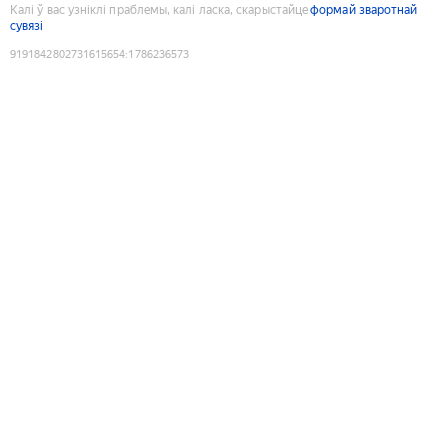
Калі ў вас узніклі праблемы, калі ласка, скарыстайце
формай зваротнай
сувязі
9191842802731615654
:
1786236573