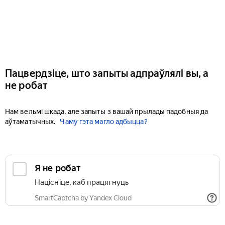
Пацвердзіце, што запыты адпраўлялі вы, а
не робат
Нам вельмі шкада, але запыты з вашай прылады падобныя да
аўтаматычных.
Чаму гэта магло адбыцца?
Я не робат
Націсніце, каб працягнуць
SmartCaptcha by Yandex Cloud