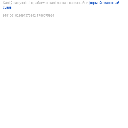
Калі ў вас узніклі праблемы, калі ласка, скарыстайце
формай зваротнай
сувязі
9181061829697373942
:
1786075924