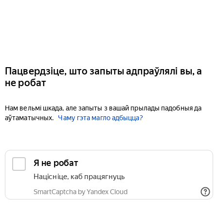
Пацвердзіце, што запыты адпраўлялі вы, а
не робат
Нам вельмі шкада, але запыты з вашай прылады падобныя да
аўтаматычных.
Чаму гэта магло адбыцца?
Я не робат
Націсніце, каб працягнуць
SmartCaptcha by Yandex Cloud