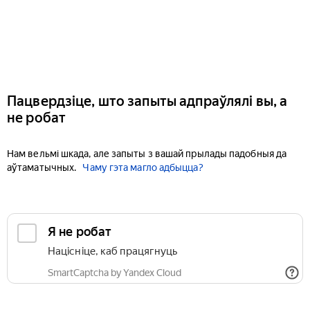
Пацвердзіце, што запыты адпраўлялі вы, а
не робат
Нам вельмі шкада, але запыты з вашай прылады падобныя да
аўтаматычных.
Чаму гэта магло адбыцца?
Я не робат
Націсніце, каб працягнуць
SmartCaptcha by Yandex Cloud