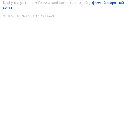
Калі ў вас узніклі праблемы, калі ласка, скарыстайце
формай зваротнай
сувязі
9180275971746617931
:
1786064213