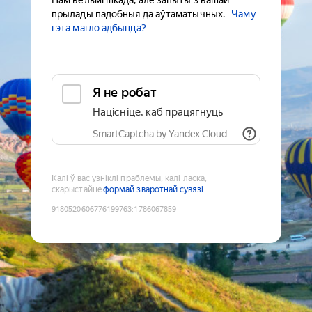
Нам вельмі шкада, але запыты з вашай
прылады падобныя да аўтаматычных.
Чаму
гэта магло адбыцца?
Я не робат
Націсніце, каб працягнуць
SmartCaptcha by Yandex Cloud
Калі ў вас узніклі праблемы, калі ласка,
скарыстайце
формай зваротнай сувязі
9180520606776199763
:
1786067859