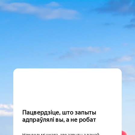
Пацвердзіце, што запыты
адпраўлялі вы, а не робат