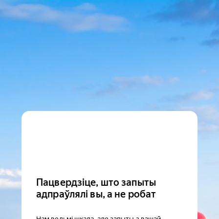
Пацвердзіце, што запыты
адпраўлялі вы, а не робат