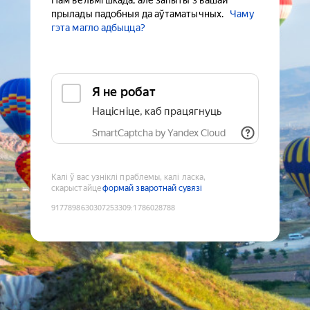
Нам вельмі шкада, але запыты з вашай
прылады падобныя да аўтаматычных.
Чаму
гэта магло адбыцца?
Я не робат
Націсніце, каб працягнуць
SmartCaptcha by Yandex Cloud
Калі ў вас узніклі праблемы, калі ласка,
скарыстайце
формай зваротнай сувязі
9177898630307253309
:
1786028788