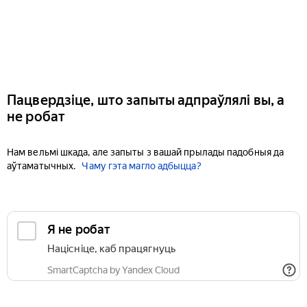
Пацвердзіце, што запыты адпраўлялі вы, а
не робат
Нам вельмі шкада, але запыты з вашай прылады падобныя да
аўтаматычных.
Чаму гэта магло адбыцца?
Я не робат
Націсніце, каб працягнуць
SmartCaptcha by Yandex Cloud