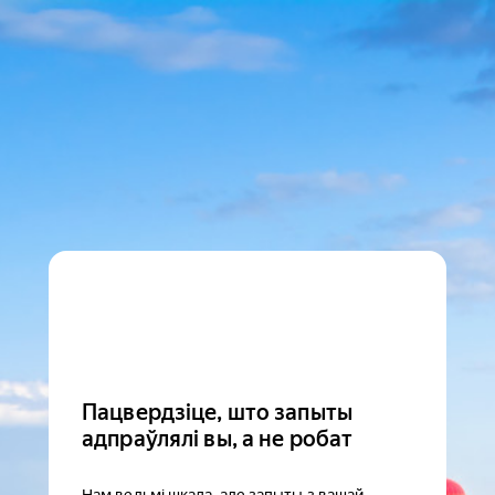
Пацвердзіце, што запыты
адпраўлялі вы, а не робат