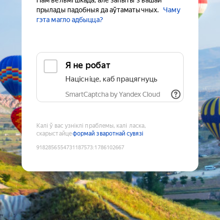
Нам вельмі шкада, але запыты з вашай
прылады падобныя да аўтаматычных.
Чаму
гэта магло адбыцца?
Я не робат
Націсніце, каб працягнуць
SmartCaptcha by Yandex Cloud
Калі ў вас узніклі праблемы, калі ласка,
скарыстайце
формай зваротнай сувязі
9182856554731187573
:
1786102667