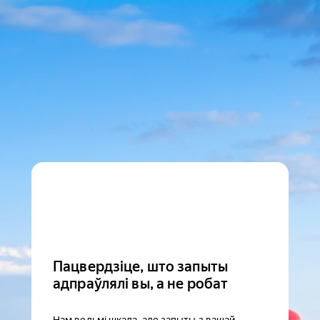
Пацвердзіце, што запыты
адпраўлялі вы, а не робат