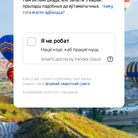
Нам вельмі шкада, але запыты з вашай
прылады падобныя да аўтаматычных.
Чаму
гэта магло адбыцца?
Я не робат
Націсніце, каб працягнуць
SmartCaptcha by Yandex Cloud
Калі ў вас узніклі праблемы, калі ласка,
скарыстайце
формай зваротнай сувязі
9193994698115701279
:
1786268638