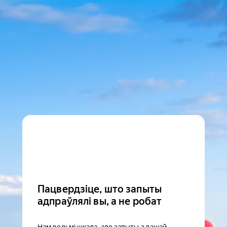
Пацвердзіце, што запыты
адпраўлялі вы, а не робат