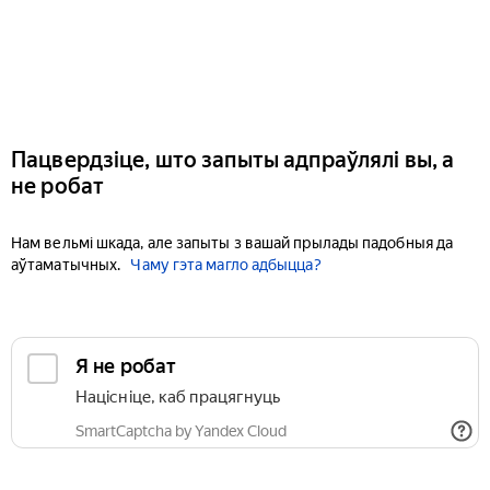
Пацвердзіце, што запыты адпраўлялі вы, а
не робат
Нам вельмі шкада, але запыты з вашай прылады падобныя да
аўтаматычных.
Чаму гэта магло адбыцца?
Я не робат
Націсніце, каб працягнуць
SmartCaptcha by Yandex Cloud