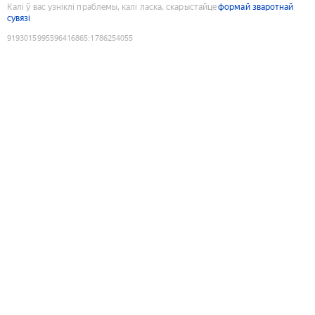
Калі ў вас узніклі праблемы, калі ласка, скарыстайце
формай зваротнай
сувязі
9193015995596416865
:
1786254055